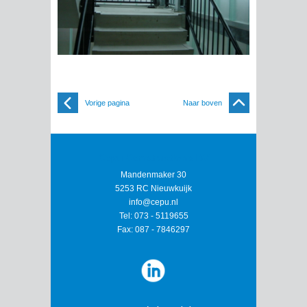
Vorige pagina
Naar boven
Cepu Constructions BV
Mandenmaker 30
5253 RC Nieuwkuijk
info@cepu.nl
Tel:
073 - 5119655
Fax:
087 - 7846297