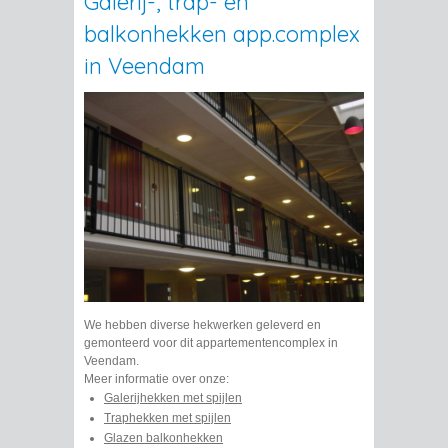
Galerij-, trap- en
balkonhekken app.complex
in Veendam
We hebben diverse hekwerken geleverd en
gemonteerd voor dit appartementencomplex in
Veendam.
Meer informatie over onze:
Galerijhekken met spijlen
Traphekken met spijlen
Glazen balkonhekken