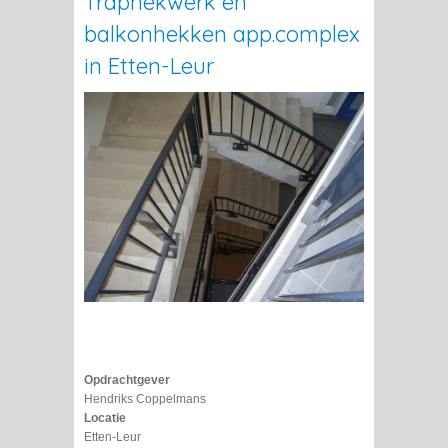
Traphekwerk en
balkonhekken app.complex
in Etten-Leur
Opdrachtgever
Hendriks Coppelmans
Locatie
Etten-Leur