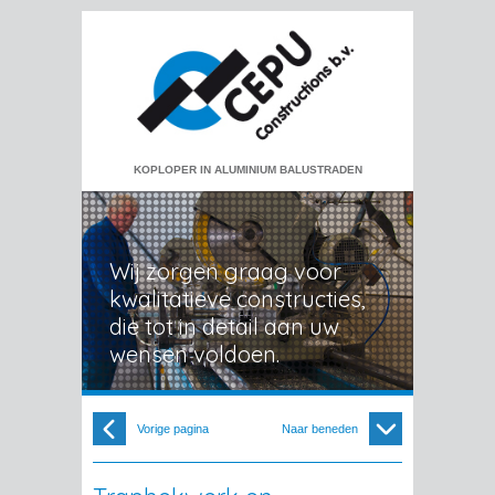
KOPLOPER IN ALUMINIUM BALUSTRADEN
Wij zorgen graag voor
kwalitatieve constructies,
die tot in detail aan uw
wensen voldoen.
Vorige pagina
Naar beneden