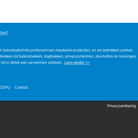
eit
m balustrades! Als producent van maatwerk-producten, en als betrokken partner,
rijhekken tot balkonhekken, traphekken, privacyschermen, deurluifels en leuningen.
ie tot in detail aan uw wensen voldoen.
Lees verder >>
 CEPU
Contact
Privacyverklaring