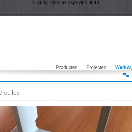
1_3643_vloeilas.aspx-doc-3643-
Producten
Projecten
Werkwi
Vloeilas