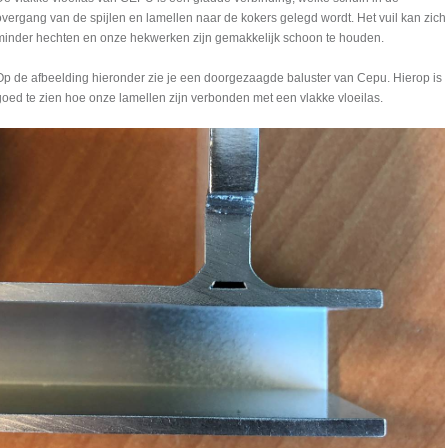
overgang van de spijlen en lamellen naar de kokers gelegd wordt. Het vuil kan zich
minder hechten en onze hekwerken zijn gemakkelijk schoon te houden.
Op de afbeelding hieronder zie je een doorgezaagde baluster van Cepu. Hierop is
goed te zien hoe onze lamellen zijn verbonden met een vlakke vloeilas.