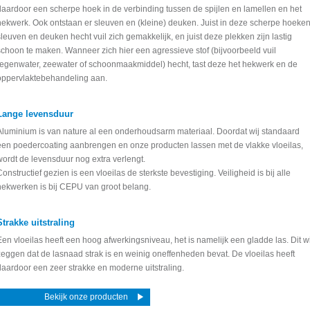
daardoor een scherpe hoek in de verbinding tussen de spijlen en lamellen en het
hekwerk. Ook ontstaan er sleuven en (kleine) deuken. Juist in deze scherpe hoeken
sleuven en deuken hecht vuil zich gemakkelijk, en juist deze plekken zijn lastig
schoon te maken. Wanneer zich hier een agressieve stof (bijvoorbeeld vuil
regenwater, zeewater of schoonmaakmiddel) hecht, tast deze het hekwerk en de
oppervlaktebehandeling aan.
Lange levensduur
Aluminium is van nature al een onderhoudsarm materiaal. Doordat wij standaard
een poedercoating aanbrengen en onze producten lassen met de vlakke vloeilas,
wordt de levensduur nog extra verlengt.
Constructief gezien is een vloeilas de sterkste bevestiging. Veiligheid is bij alle
hekwerken is bij CEPU van groot belang.
Strakke uitstraling
Een vloeilas heeft een hoog afwerkingsniveau, het is namelijk een gladde las. Dit wi
zeggen dat de lasnaad strak is en weinig oneffenheden bevat. De vloeilas heeft
daardoor een zeer strakke en moderne uitstraling.
Bekijk onze producten