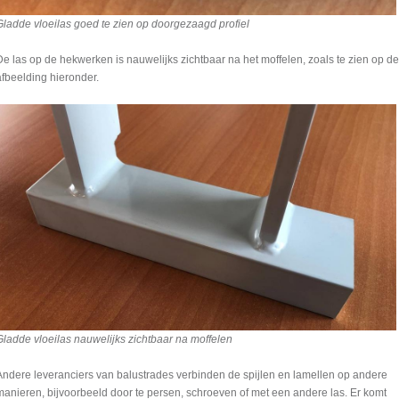
Gladde vloeilas goed te zien op doorgezaagd profiel
De las op de hekwerken is nauwelijks zichtbaar na het moffelen, zoals te zien op de
afbeelding hieronder.
Gladde vloeilas nauwelijks zichtbaar na moffelen
Andere leveranciers van balustrades verbinden de spijlen en lamellen op andere
manieren, bijvoorbeeld door te persen, schroeven of met een andere las. Er komt