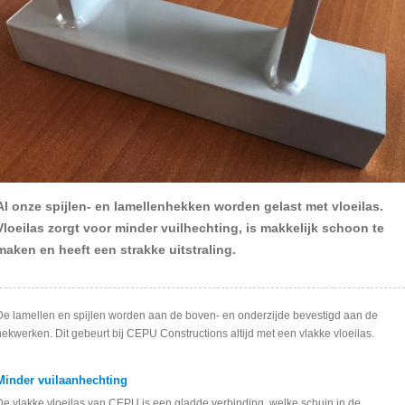
Al onze spijlen- en lamellenhekken worden gelast met vloeilas.
Vloeilas zorgt voor minder vuilhechting, is makkelijk schoon te
maken en heeft een strakke uitstraling.
De lamellen en spijlen worden aan de boven- en onderzijde bevestigd aan de
hekwerken. Dit gebeurt bij CEPU Constructions altijd met een vlakke vloeilas.
Minder vuilaanhechting
De vlakke vloeilas van CEPU is een gladde verbinding, welke schuin in de